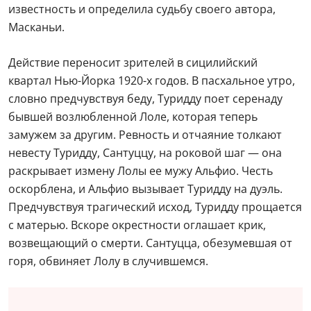
известность и определила судьбу своего автора,
Масканьи.
Действие переносит зрителей в сицилийский
квартал Нью-Йорка 1920-х годов. В пасхальное утро,
словно предчувствуя беду, Туридду поет серенаду
бывшей возлюбленной Лоле, которая теперь
замужем за другим. Ревность и отчаяние толкают
невесту Туридду, Сантуццу, на роковой шаг — она
раскрывает измену Лолы ее мужу Альфио. Честь
оскорблена, и Альфио вызывает Туридду на дуэль.
Предчувствуя трагический исход, Туридду прощается
с матерью. Вскоре окрестности оглашает крик,
возвещающий о смерти. Сантуцца, обезумевшая от
горя, обвиняет Лолу в случившемся.