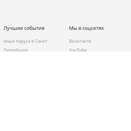
Лучшие события
Мы в соцсетях
Алые паруса в Санкт
Вконтакте
Петербурге
YouTube
День ВМФ в Санкт-
Яндекс.Район
Петербурге
Новый год в Санкт-
Петербурге