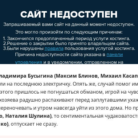
ладимира Бусыгина (Максим Блинов, Михаил Касап
и на последнюю электричку. Опять же, случай помог им
я этого пришлось не погнушаться обманом, игрой на чув
 хозяева радушно распахивают перед заплутавшими ухаж
переночевать и утром навсегда уйти из этого дома. Но п
о, Наталия Шулина)
, то сентиментальная чудаковатос
ко)
, отпускает не сразу.