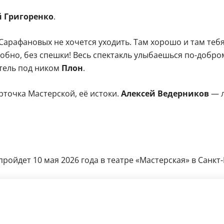
 Григоренко
.
Сарафановых не хочется уходить. Там хорошо и там тебя
бно, без спешки! Весь спектакль улыбаешься по-добром
тель под ником
Плон
.
рточка Мастерской, её истоки.
Алексей Ведерников
— л
ойдет 10 мая 2026 года в театре «Мастерская» в Санкт-П