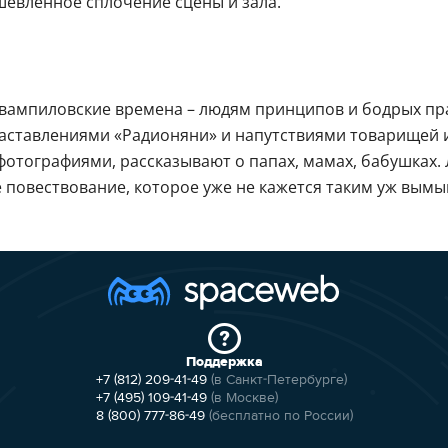
евленное сплочение сцены и зала.
в вампиловские времена – людям принципов и бодрых пр
наставлениями «Радионяни» и напутствиями товарищей и
фотографиями, рассказывают о папах, мамах, бабушках
повествование, которое уже не кажется таким уж вымы