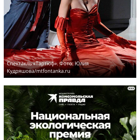
Спектакль «Тартюф». Фото: Юлия
Кудряшова/mtfontanka.ru