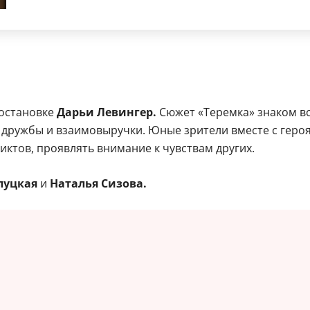
остановке
Дарьи Левингер.
Сюжет «Теремка» знаком все
ружбы и взаимовыручки. Юные зрители вместе с героям
ктов, проявлять внимание к чувствам других.
луцкая
и
Наталья Сизова.