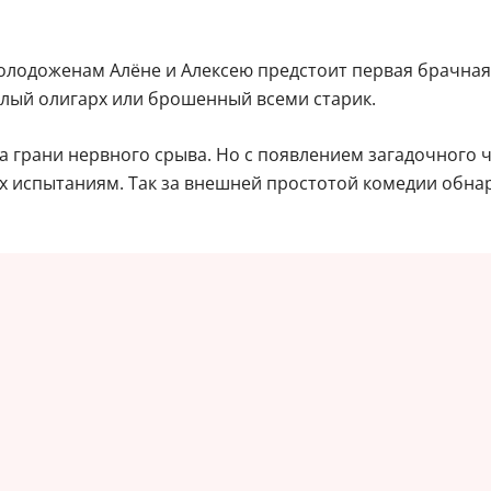
олодоженам Алёне и Алексею предстоит первая брачная 
лый олигарх или брошенный всеми старик.
а грани нервного срыва. Но с появлением загадочного 
х испытаниям. Так за внешней простотой комедии обнар