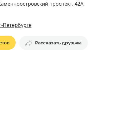
 Каменноостровский проспект, 42А
т-Петербурге
етов
Рассказать друзьям