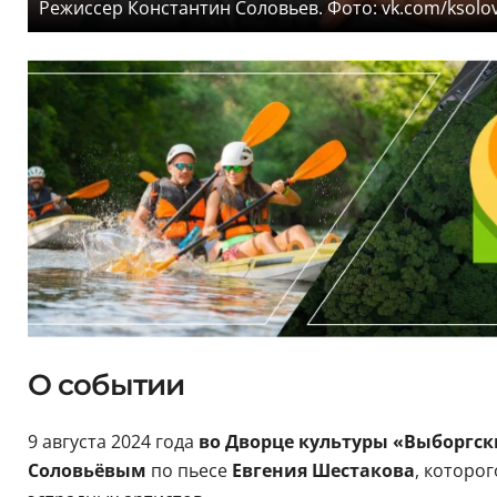
Режиссер Константин Соловьев. Фото: vk.com/ksolov
О событии
9 августа 2024 года
во Дворце культуры «Выборгс
Соловьёвым
по пьесе
Евгения Шестакова
, которо