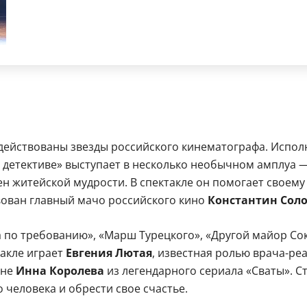
задействованы звезды российского кинематографа. Испол
 детективе» выступает в несколько необычном амплуа 
н житейской мудрости. В спектакле он помогает своему 
твован главный мачо российского кино
Константин Соло
 по требованию», «Марш Турецкого», «Другой майор Сок
акле играет
Евгения Лютая
, известная ролью врача-ре
ене
Инна Королева
из легендарного сериала «Сваты». С
 человека и обрести свое счастье.