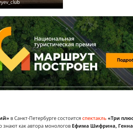
yev_club
кий»
в Санкт-Петербурге состоится
спектакль
«Три плюс
го знают как автора монологов
Ефима Шифрина, Генна