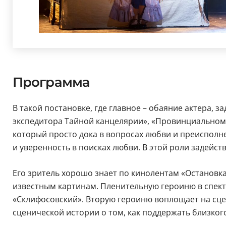
Программа
В такой постановке, где главное – обаяние актера, 
экспедитора Тайной канцелярии», «Провинциальном
который просто дока в вопросах любви и преисполне
и уверенность в поисках любви. В этой роли задейс
Его зритель хорошо знает по кинолентам «Остановка
известным картинам. Пленительную героиню в спект
«Склифосовский». Вторую героиню воплощает на сц
сценической истории о том, как поддержать близкого