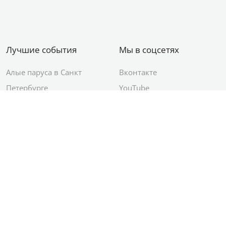
Лучшие события
Мы в соцсетях
Алые паруса в Санкт
Вконтакте
Петербурге
YouTube
День ВМФ в Санкт-
Яндекс.Район
Петербурге
Новый год в Санкт-
Петербурге