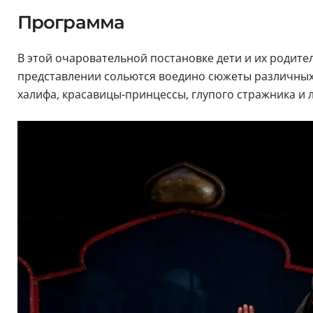
Программа
В этой очаровательной постановке дети и их родите
представлении сольются воедино сюжеты различных 
халифа, красавицы-принцессы, глупого стражника и л