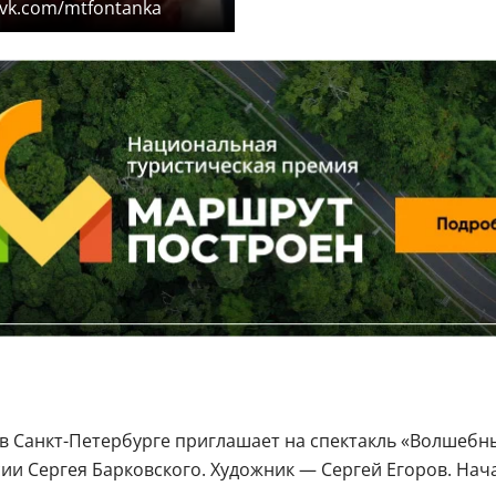
vk.com/mtfontanka
 в Санкт-Петербурге приглашает на спектакль «Волшебн
ии Сергея Барковского. Художник — Сергей Егоров. Начал