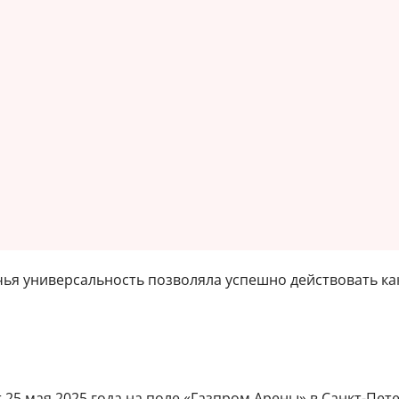
 чья универсальность позволяла успешно действовать как
25 мая 2025 года на поле «Газпром Арены» в Санкт-Пете