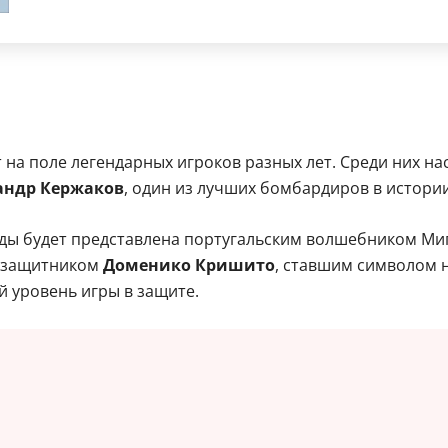
т на поле легендарных игроков разных лет. Среди них н
андр Кержаков
, один из лучших бомбардиров в истори
ы будет представлена португальским волшебником Миге
м защитником
Доменико Кришито
, ставшим символом 
 уровень игры в защите.