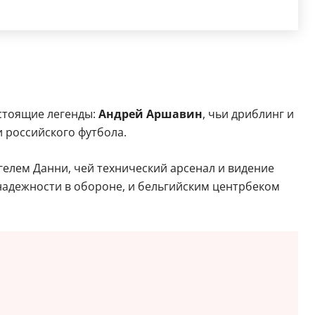
астоящие легенды:
Андрей Аршавин
, чьи дриблинг и
и российского футбола.
лем Данни, чей технический арсенал и видение
надежности в обороне, и бельгийским центрбеком