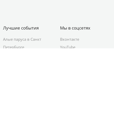
Лучшие события
Мы в соцсетях
Алые паруса в Санкт
Вконтакте
Петербурге
YouTube
День ВМФ в Санкт-
Яндекс.Район
Петербурге
Новый год в Санкт-
Петербурге