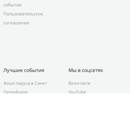
события
Пользовательское
соглашение
Лучшие события
Мы в соцсетях
Алые паруса в Санкт
Вконтакте
Петербурге
YouTube
День ВМФ в Санкт-
Яндекс.Район
Петербурге
Новый год в Санкт-
Петербурге