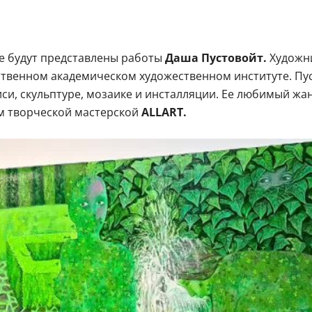
ге будут представлены работы
Даша Пустовойт.
Художни
ственном академическом художественном институте. Пу
иси, скульптуре, мозаике и инсталляции. Ее любимый ж
м творческой мастерской
ALLART.