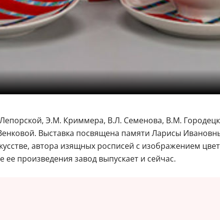
епорской, Э.М. Криммера, В.Л. Семенова, В.М. Городецко
.А. Венковой. Выставка посвящена памяти Ларисы Ивано
кусстве, автора изящных росписей с изображением цвет
ее произведения завод выпускает и сейчас.