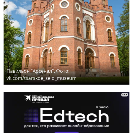
Павильон "Арсенал". Фото:
vk.com/tsarskoe_selo_museum