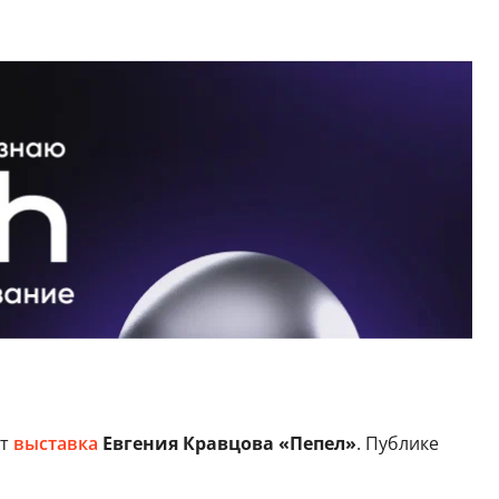
ет
выставка
Евгения Кравцова «Пепел»
. Публике