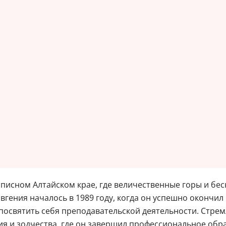
описном Алтайском крае, где величественные горы и бе
вгения началось в 1989 году, когда он успешно окончи
освятить себя преподавательской деятельности. Стрем
я и зодчества, где он завершил профессиональное обр