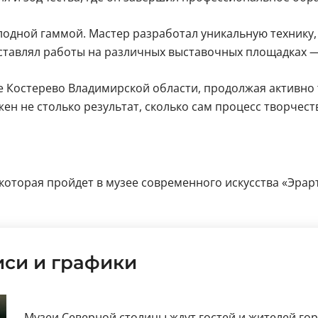
лодной гаммой. Мастер разработал уникальную технику
едставлял работы на различных выставочных площадках 
е Костерево Владимирской области, продолжая активно 
жен не столько результат, сколько сам процесс творчест
которая пройдет в музее современного искусства «Эрарта
си и графики
Музеи Северной столицы ждут гостей и жителей го