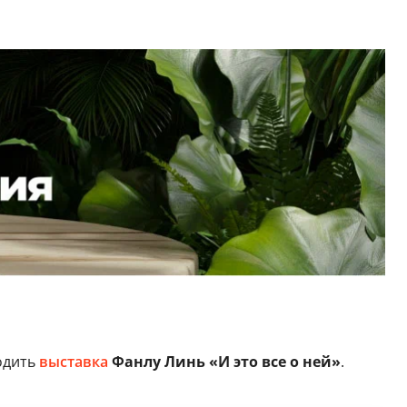
одить
выставка
Фанлу Линь «И это все о ней»
.