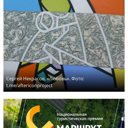
Сергей Некрасов, «Любовь». Фото:
t.me/aftericonproject