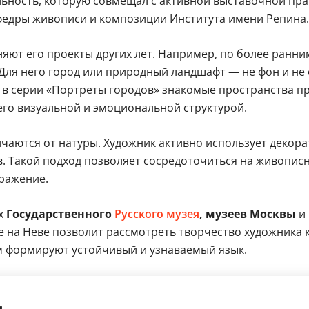
ьность, которую совмещал с активной выставочной прак
афедры живописи и композиции Института имени Репина.
ют его проекты других лет. Например, по более ранни
 Для него город или природный ландшафт — не фон и не
 в серии «Портреты городов» знакомые пространства пр
 его визуальной и эмоциональной структурой.
чаются от натуры. Художник активно использует декор
в. Такой подход позволяет сосредоточиться на живопис
бражение.
х
Государственного
Русского музея
, музеев Москвы
и 
е на Неве позволит рассмотреть творчество художника 
м формируют устойчивый и узнаваемый язык.