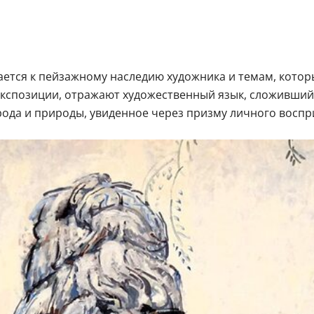
ается к пейзажному наследию художника и темам, кото
экспозиции, отражают художественный язык, сложившийс
рода и природы, увиденное через призму личного восп