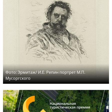
Фото: Эрмитаж/ И.Е. Репин портрет М.П.
Мусоргского