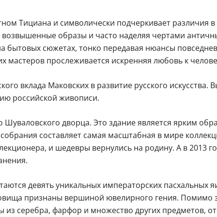
тном Тициана и символически подчеркивает различия в 
 возвышенные образы и часто наделяя чертами античны
 на бытовых сюжетах, тонко передавая нюансы повседне
х мастеров прослеживается искренняя любовь к человек
кого вклада Маковских в развитие русского искусства. 
ию российской живописи.
 Шуваловского дворца. Это здание является ярким обра
 собрания составляет самая масштабная в мире коллек
екционера, и шедевры вернулись на родину. А в 2013 го
анения.
таются девять уникальных императорских пасхальных яи
овища признаны вершиной ювелирного гения. Помимо з
ры из серебра, фарфор и множество других предметов