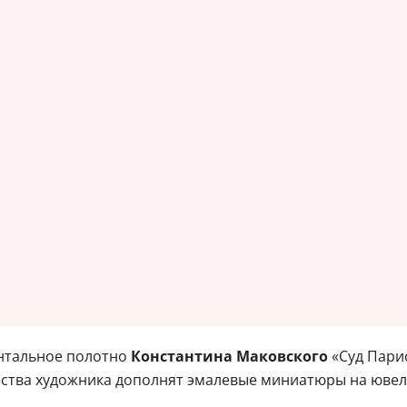
нтальное полотно
Константина Маковского
«Суд Парис
чества художника дополнят эмалевые миниатюры на ювел