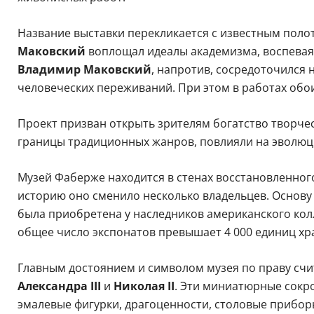
Название выставки перекликается с известным поло
Маковский
воплощал идеалы академизма, воспевая
Владимир Маковский
, напротив, сосредоточился
человеческих переживаний. При этом в работах обои
Проект призван открыть зрителям богатство творчес
границы традиционных жанров, повлияли на эволюц
Музей Фаберже находится в стенах восстановленного
историю оно сменило несколько владельцев. Основу
была приобретена у наследников американского колл
общее число экспонатов превышает 4 000 единиц хр
Главным достоянием и символом музея по праву счи
Александра III
и
Николая II
. Эти миниатюрные сокр
эмалевые фигурки, драгоценности, столовые прибо