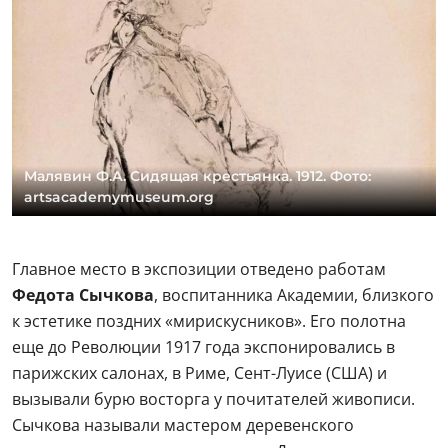
Малявин Ф.А. Сидящая крестьянка. 1912. Фото:
artsacademymuseum.org
Главное место в экспозиции отведено работам
Федота Сычкова
, воспитанника Академии, близкого
к эстетике поздних «мирискусников». Его полотна
еще до Революции 1917 года экспонировались в
парижских салонах, в Риме, Сент-Луисе (США) и
вызывали бурю восторга у почитателей живописи.
Сычкова называли мастером деревенского