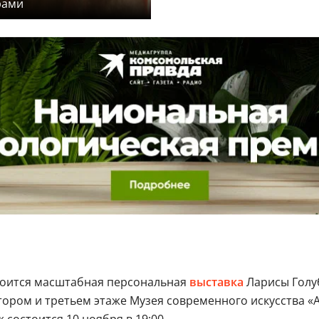
рами
стоится масштабная персональная
выставка
Ларисы Голу
ром и третьем этаже Музея современного искусства «Ар