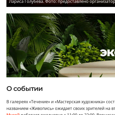
Лариса Голубева. Фото: предоставлено организато
О событии
В галереях «Течение» и «Мастерская художника» со
названием «Живопись» ожидает своих зрителей на вто