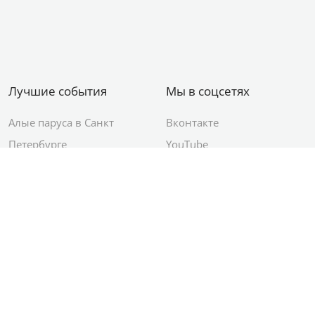
Лучшие события
Мы в соцсетях
Алые паруса в Санкт
Вконтакте
Петербурге
YouTube
День ВМФ в Санкт-
Яндекс.Район
Петербурге
Новый год в Санкт-
Петербурге