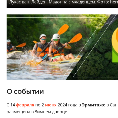
Лукас ван. Лейден. Мадонна с младенцем. Фото: he
О событии
С 14
февраля
по 2
июня
2024 года в
Эрмитаже
в Сан
размещена в Зимнем дворце.