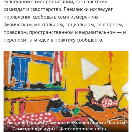
культурной самоорганизации, как советский
самиздат и сквоттерство. Раемански исследует
проявления свободы в семи измерениях —
физическом, ментальном, социальном, сенсорном,
правовом, пространственном и выразительном — и
переносит эти идеи в практику сообществ.
Выставка Нанды Раемански «Коллективные Частоты
— Самиздат культуры». Фото: nonmuseum.ru