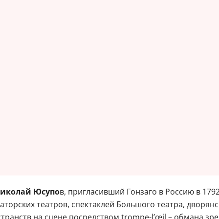
иколай Юсупо
в, пригласивший Гонзаго в Россию в 179
торских театров, спектаклей Большого театра, дворянс
ранств на сцене посредством trompe-l’œil – обмана зре