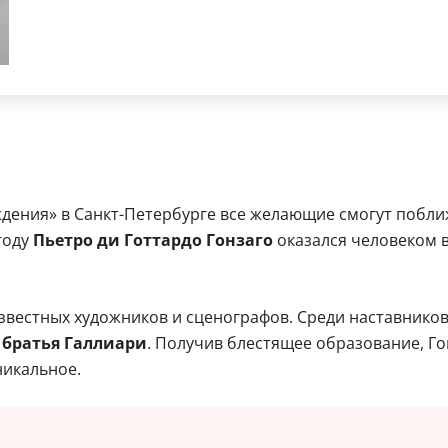
ождения» в Санкт-Петербурге все желающие смогут побл
году
Пьетро ди Готтардо Гонзаго
оказался человеком 
 известных художников и сценографов. Среди наставнико
братья Галлиари
. Получив блестящее образование, Г
никальное.