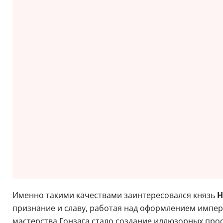
Именно такими качествами заинтересовался князь
Н
признание и славу, работая над оформлением импера
мастерства Гонзага стало создание иллюзорных прост