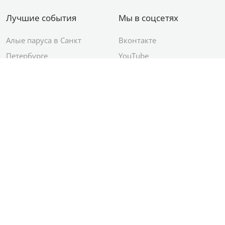
Лучшие события
Мы в соцсетях
Алые паруса в Санкт
Вконтакте
Петербурге
YouTube
День ВМФ в Санкт-
Яндекс.Район
Петербурге
Новый год в Санкт-
Петербурге
© 2012–2026 Сетевое издание АО ИД
«Комсомольская правда»