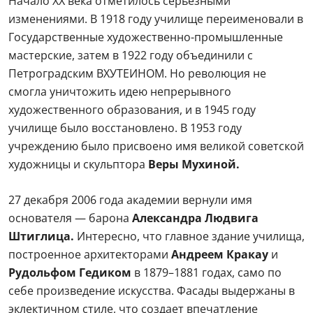
Начало XX века отметилось серьезными
изменениями. В 1918 году училище переименовали в
Государственные художественно-промышленные
мастерские, затем в 1922 году объединили с
Петроградским ВХУТЕИНОМ. Но революция не
смогла уничтожить идею непрерывного
художественного образования, и в 1945 году
училище было восстановлено. В 1953 году
учреждению было присвоено имя великой советской
художницы и скульптора
Веры Мухиной.
27 декабря 2006 года академии вернули имя
основателя — барона
Александра Людвига
Штиглица.
Интересно, что главное здание училища,
построенное архитекторами
Андреем Кракау
и
Рудольфом Гедиком
в 1879–1881 годах, само по
себе произведение искусства. Фасады выдержаны в
эклектичном стиле, что создает впечатление