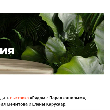
одить
выставка
«Рядом с Параджановым»
,
ия Мечитова
и
Елены Карусаар.