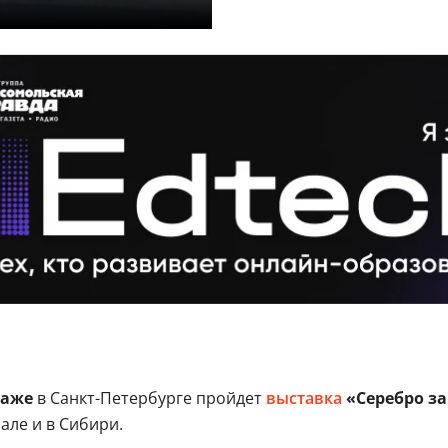
таже
в Санкт-Петербурге пройдет
выставка
«Серебро за
але и в Сибири.