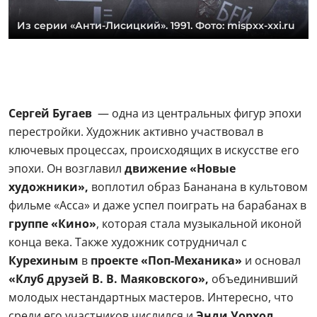
Из серии «Анти-Лисицкий». 1991. Фото: mispxx-xxi.ru
Сергей Бугаев
— одна из центральных фигур эпохи
перестройки. Художник активно участвовал в
ключевых процессах, происходящих в искусстве его
эпохи. Он возглавил
движение «Новые
художники»,
воплотил образ Бананана в культовом
фильме «Асса» и даже успел поиграть на барабанах в
группе «Кино»
, которая стала музыкальной иконой
конца века. Также художник сотрудничал с
Курехиным
в
проекте «Поп-Механика»
и основал
«Клуб друзей В. В. Маяковского»,
объединивший
молодых нестандартных мастеров. Интересно, что
среди его участников числился и
Энди Уорхол.