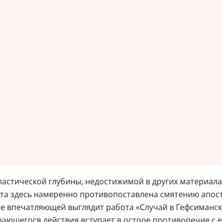
ластической глубины, недостижимой в других материал
та здесь намеренно противопоставлена смятению апост
ее впечатляющей выглядит работа «Случай в Гефсиманск
ющегося действия вступает в острое противоречие с е