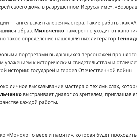
ерей своего дома в разрушенном Иерусалиме», «Возвра
ии — ангельская галерея мастера. Такие работы, как «
вшийся образ.
Мильченко
намеренно уходит от канони
но такое определение нашел для них литератор
Геннад
онзовыми портретами выдающихся персонажей прошлого
м уважением к историческим свидетельствам и отличает
ой истории: государей и героев Отечественной войны.
боко личное высказывание мастера о тех смыслах, котор
ильченко
выстраивает диалог со зрителем, приглашая ег
ранстве каждой работы.
о «Монолог о вере и памяти», которая будет проходить с