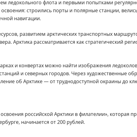
ием ледокольного флота и первыми попытками регулярн
 освоения: строились порты и полярные станции, велис
ичной навигации.
есурсов, развитием арктических транспортных маршр
ера. Арктика рассматривается как стратегический реги
марках и конвертах можно найти изображения ледоколов
станций и северных городов. Через художественные обр
ление об Арктике — от труднодоступной окраины до кл
освоения российской Арктики в филателии», которая про
рбурге, начинается от 200 рублей.