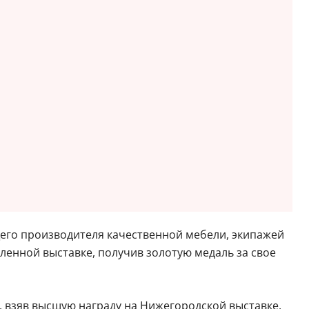
щего производителя качественной мебели, экипажей
сленной выставке, получив золотую медаль за свое
 взяв высшую награду на Нижегородской выставке.