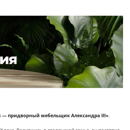
й — придворный мебельщик Александра III»
.