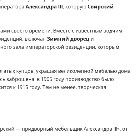
императора
Александра III
, которую
Свирский
рами своего времени. Вместе с известным зодчим
зиденций, включая
Зимний дворец
и
тного зала императорской резиденции, которым
богатых купцов, украшая великолепной мебелью дома
сь заброшена: в 1905 году производство было
тся к 1915 году. Тем не менее, творческая
вирский — придворный мебельщик Александра III», от