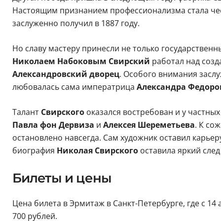
Настоящим признанием профессионализма стала чес
заслуженно получил в 1887 году.
Но славу мастеру принесли не только государственн
Николаем Набоковым Свирский
работал над созд
Александровский дворец
. Особого внимания засл
любовалась сама императрица
Александра Федоро
Талант
Свирского
оказался востребован и у частных
Павла фон Дервиза
и
Алексея Шереметьева
. К со
остановлено навсегда. Сам художник оставил карьеру,
биография
Николая Свирского
оставила яркий след
Билеты и цены
Цена билета в Эрмитаж в Санкт-Петербурге, где с 14
700 рублей.