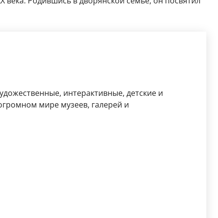
X века. Родившись в дворянской семье, он посвятил
художественные, интерактивные, детские и
огромном мире музеев, галерей и