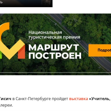
ть
Гисич
в Санкт-Петербурге пройдет
выставка
«Учитель,
алереи.