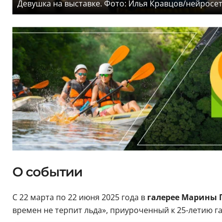
Девушка на выставке. Фото: Илья Кравцов/нейросе
О событии
С 22 марта по 22 июня 2025 года в
галерее Марины 
времен не терпит льда», приуроченный к 25-летию г