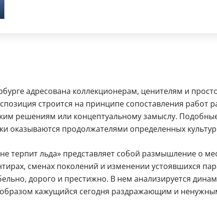
ербурге адресована коллекционерам, ценителям и прост
спозиция строится на принципе сопоставления работ р
еским решениям или концептуальному замыслу. Подобны
ики оказываются продолжателями определенных культур
не терпит льда» представляет собой размышление о мес
ентирах, сменах поколений и изменении устоявшихся пар
бельно, дорого и престижно. В нем анализируется динам
м образом кажущийся сегодня раздражающим и ненужным