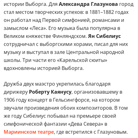
истории Выборга. Для
Александра Глазунова
город
стал местом творческих успехов: в 1881–1882 годах
он работал над Первой симфонией, романсами и
замыслом «Леса». Его музыка была популярна в
Великом княжестве Финляндском.
Ян Сибелиус
сотрудничал с выборгскими хорами, писал для них
музыку и выступал в зале Центральной народной
школы. Три части его «Карельской сюиты»
вдохновлены историей Выборга.
Дружба двух маэстро укрепилась благодаря
дирижеру
Роберту Каянусу
, организовавшему в
1906 году концерт в Гельсингфорсе, на котором
звучали произведения обоих композиторов. В том
же году Сибелиус побывал на премьере своей
симфонической фантазии «Дева Севера» в
Мариинском театре
, где встретился с Глазуновым.