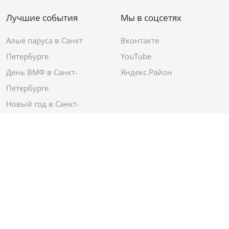
Лучшие события
Мы в соцсетях
Алые паруса в Санкт
Вконтакте
Петербурге
YouTube
День ВМФ в Санкт-
Яндекс.Район
Петербурге
Новый год в Санкт-
Петербурге
© 2012–2026 Сетевое издание АО ИД
«Комсомольская правда»