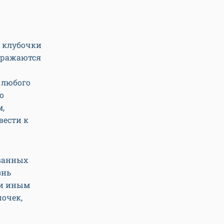
т клубочки
оражаются
 любого
о
м,
вести к
ованных
знь
ли иным
очек,