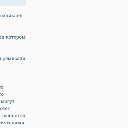
возникает
ри котором
ы ремиссии
те
то
 могут
ожет
й волчанки
етическими