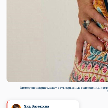
Гломерулонефрит может дать серьезные осложнения, поэто
Яна Базекина