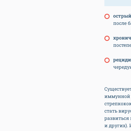
острый
после 
хронич
постеп
рецид
череду
Существует
иммунной 
стрепкоко
стать виру
развиться
и других)