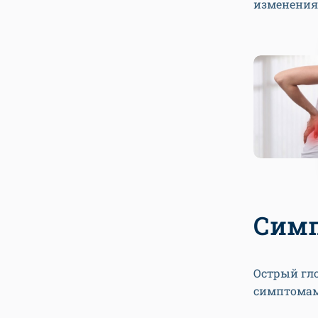
изменения
Симп
Острый гл
симптомам