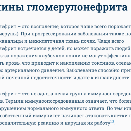
ины гломерулонефрита
ефрит – это воспаление, которое чаще всего поражае
омерулы). При прогрессировании заболевания также п
канальцы и межклеточная ткань почек. Чаще всего
ефрит встречается у детей, но может поражать людей
Из-за поражения клубочков почки не могут эффективн
ь кровь, что приводит к накоплению токсинов, отека
 артериального давления. Заболевание способно при
ой почечной недостаточности и даже к инвалидности.
ефрит – это не одно, а целая группа иммуноопосред
в. Термин иммуноопосредованные означает, что боле
арушением нормального иммунного ответа. По тем и
собственный иммунитет начинает атаковать клетки п
1,2
оспалительную реакцию и нарушая их работу
.