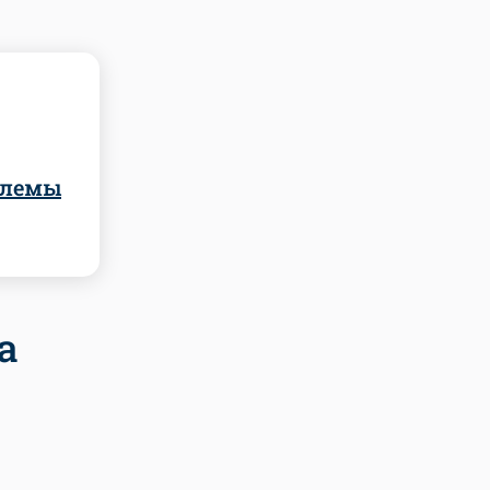
блемы
а