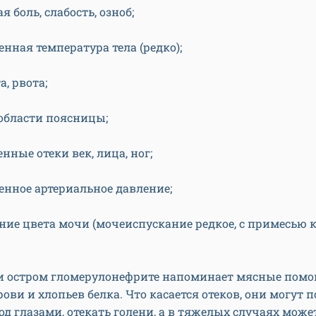
я боль, слабость, озноб;
нная температура тела (редко);
, рвота;
 области поясницы;
ные отеки век, лица, ног;
нное артериальное давление;
ние цвета мочи (мочеиспускание редкое, с примесью к
и остром гломерулонефрите напоминает мясные помои
ови и хлопьев белка. Что касается отеков, они могут 
од глазами, отекать голени, а в тяжелых случаях може