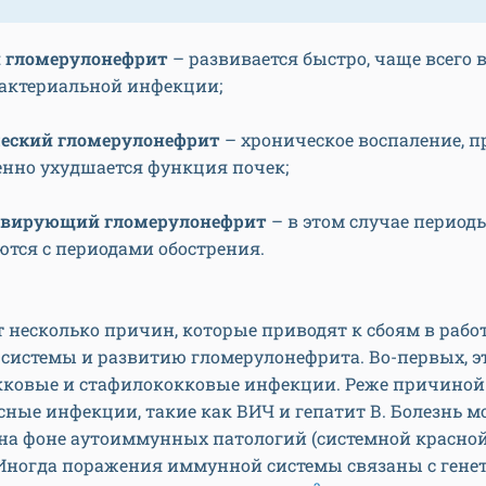
 гломерулонефрит
– развивается быстро, чаще всего 
бактериальной инфекции;
еский гломерулонефрит
– хроническое воспаление, п
енно ухудшается функция почек;
ивирующий гломерулонефрит
– в этом случае период
ются с периодами обострения.
 несколько причин, которые приводят к сбоям в рабо
системы и развитию гломерулонефрита. Во-первых, э
кковые и стафилококковые инфекции. Реже причиной
сные инфекции, такие как ВИЧ и гепатит В. Болезнь м
 на фоне аутоиммунных патологий (системной красно
. Иногда поражения иммунной системы связаны с ген