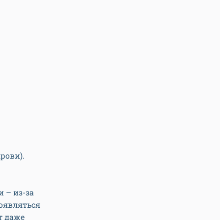
рови).
 – из-за
появляться
т даже