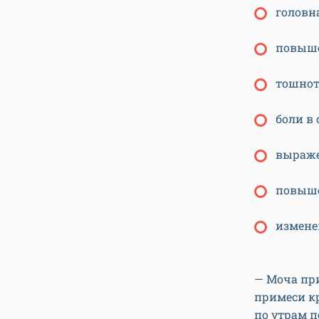
головна
повыше
тошнота
боли в
выражен
повыше
измене
— Моча пр
примеси кр
по утрам п