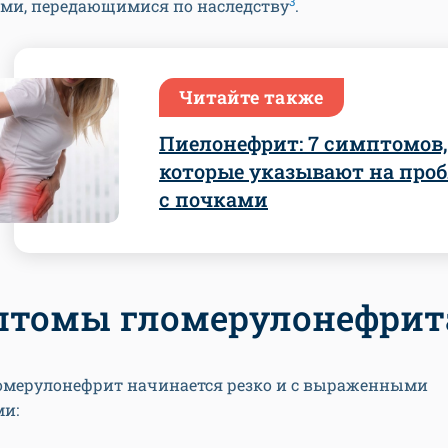
3
ми, передающимися по наследству
.
Читайте также
Пиелонефрит: 7 симптомов,
которые указывают на про
с почками
томы гломерулонефрит
омерулонефрит начинается резко и с выраженными
и: