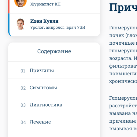
Прич
Журналист КП
Иван Кувин
Гломерулон
Уролог, андролог, врач УЗИ
почек (гл
почечные 
гломерулон
Содержание
возраста. 
фильтроват
Причины
повышению
хроническ
Симптомы
Гломерулон
Диагностика
расстройст
вызвана н
причинам 
Лечение
вызывая в