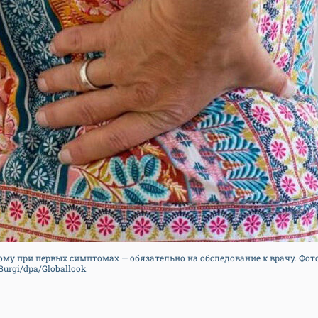
му при первых симптомах — обязательно на обследование к врачу. Фото
Burgi/dpa/Globallook