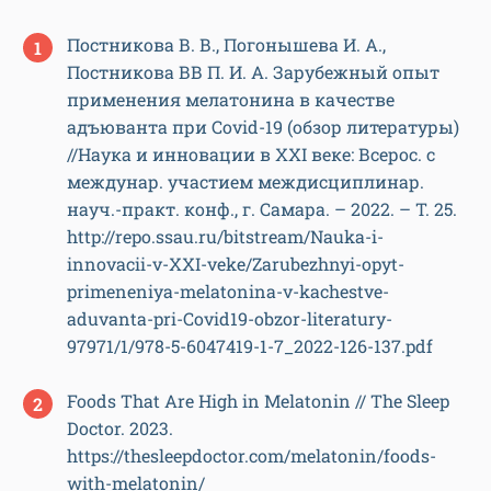
Постникова В. В., Погонышева И. А.,
Постникова ВВ П. И. А. Зарубежный опыт
применения мелатонина в качестве
адъюванта при Covid-19 (обзор литературы)
//Наука и инновации в XXI веке: Всерос. с
междунар. участием междисциплинар.
науч.-практ. конф., г. Самара. – 2022. – Т. 25.
http://repo.ssau.ru/bitstream/Nauka-i-
innovacii-v-XXI-veke/Zarubezhnyi-opyt-
primeneniya-melatonina-v-kachestve-
aduvanta-pri-Covid19-obzor-literatury-
97971/1/978-5-6047419-1-7_2022-126-137.pdf
Foods That Are High in Melatonin // The Sleep
Doctor. 2023.
https://thesleepdoctor.com/melatonin/foods-
with-melatonin/