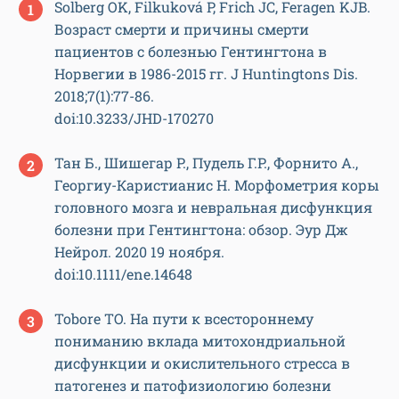
Solberg OK, Filkuková P, Frich JC, Feragen KJB.
Возраст смерти и причины смерти
пациентов с болезнью Гентингтона в
Норвегии в 1986-2015 гг. J Huntingtons Dis.
2018;7(1):77-86.
doi:10.3233/JHD-170270
Тан Б., Шишегар Р., Пудель Г.Р., Форнито А.,
Георгиу-Каристианис Н. Морфометрия коры
головного мозга и невральная дисфункция
болезни при Гентингтона: обзор. Эур Дж
Нейрол. 2020 19 ноября.
doi:10.1111/ene.14648
Tobore TO. На пути к всестороннему
пониманию вклада митохондриальной
дисфункции и окислительного стресса в
патогенез и патофизиологию болезни