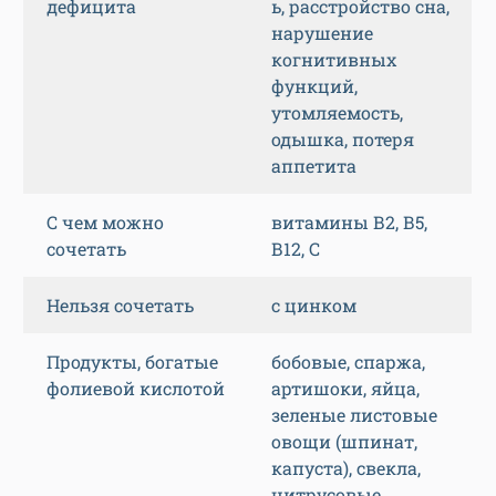
дефицита
ь, расстройство сна,
нарушение
когнитивных
функций,
утомляемость,
одышка, потеря
аппетита
С чем можно
витамины В2, В5,
сочетать
В12, С
Нельзя сочетать
с цинком
Продукты, богатые
бобовые, спаржа,
фолиевой кислотой
артишоки, яйца,
зеленые листовые
овощи (шпинат,
капуста), свекла,
цитрусовые,