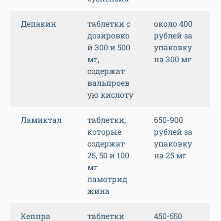
Депакин
таблетки с
около 400
дозировко
рублей за
й 300 и 500
упаковку
мг,
на 300 мг
содержат
вальпроев
ую кислоту
Ламиктал
таблетки,
650-900
которые
рублей за
содержат
упаковку
25, 50 и 100
на 25 мг
мг
ламотрид
жина
Кеппра
таблетки
450-550