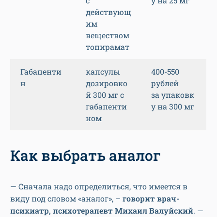
с
у на 25 мг
действующ
им
веществом
топирамат
Габапенти
капсулы
400-550
н
дозировко
рублей
й 300 мг с
за упаковк
габапенти
у на 300 мг
ном
Как выбрать аналог
— Сначала надо определиться, что имеется в
виду под словом «аналог», –
говорит врач-
психиатр, психотерапевт Михаил Валуйский
. —