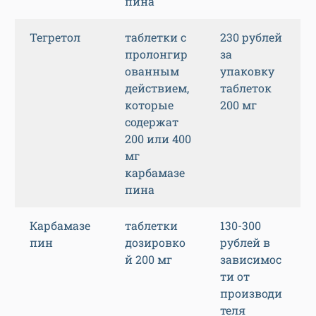
пина
Тегретол
таблетки с
230 рублей
пролонгир
за
ованным
упаковку
действием,
таблеток
которые
200 мг
содержат
200 или 400
мг
карбамазе
пина
Карбамазе
таблетки
130-300
пин
дозировко
рублей в
й 200 мг
зависимос
ти от
производи
теля