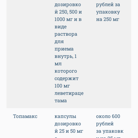
дозировко
рублей за
й 250, 500 и
упаковку
1000 мг и в
на 250 мг
виде
раствора
для
приема
внутрь, 1
мл
которого
содержит
100 мг
леветираце
тама
Топамакс
капсулы
около 600
дозировко
рублей
й 25 и 50 мг
за упаковк