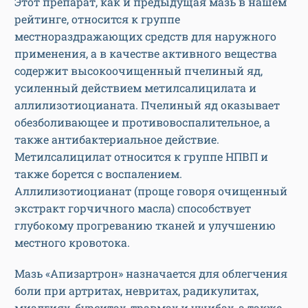
Этот препарат, как и предыдущая мазь в нашем
рейтинге, относится к группе
местнораздражающих средств для наружного
применения, а в качестве активного вещества
содержит высокоочищенный пчелиный яд,
усиленный действием метилсалицилата и
аллилизотиоцианата. Пчелиный яд оказывает
обезболивающее и противовоспалительное, а
также антибактериальное действие.
Метилсалицилат относится к группе НПВП и
также борется с воспалением.
Аллилизотиоцианат (проще говоря очищенный
экстракт горчичного масла) способствует
глубокому прогреванию тканей и улучшению
местного кровотока.
Мазь «Апизартрон» назначается для облегчения
боли при артритах, невритах, радикулитах,
миалгиях, бурситах, травмах и ушибах, а также