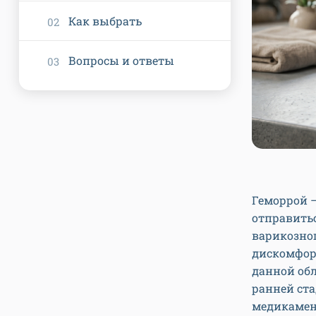
Как выбрать
Вопросы и ответы
Геморрой –
отправитьс
варикозно
дискомфорт
данной об
ранней ст
медикамен