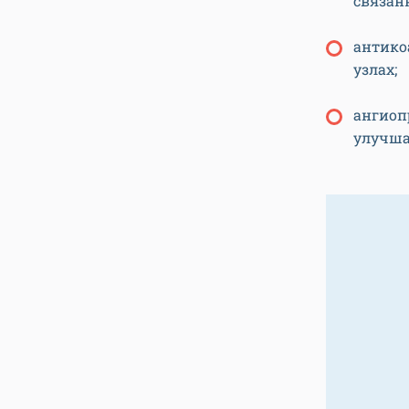
связан
антико
узлах;
ангиоп
улучша