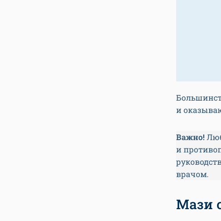
Большинст
и оказыва
Важно!
Лю
и противо
руководств
врачом.
Мази 