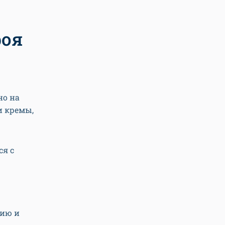
роя
но на
и кремы,
ся с
цию и