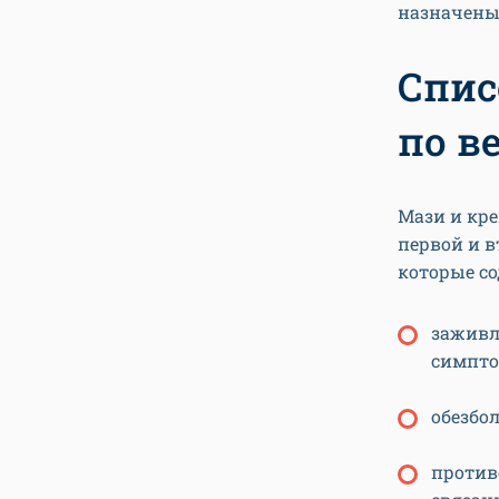
назначены
Спис
по в
Мази и кре
первой и в
которые с
заживл
симпто
обезбо
против