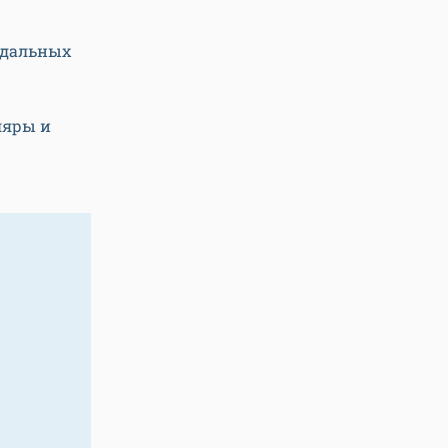
идальных
ляры и