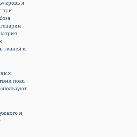
» кровь и
и при
боза
 гепарин
 натрия
м
ь тканей и
тных
ствии пока
используют
ужного и
е