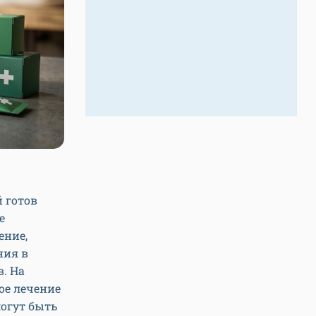
 готов
е
ение,
ния в
. На
ое лечение
огут быть