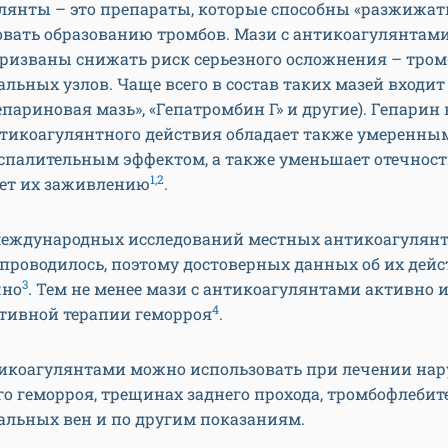
лянты – это препараты, которые способны «разжижать
овать образованию тромбов. Мази с антикоагулянтам
ризваны снижать риск серьезного осложнения – тром
льных узлов. Чаще всего в состав таких мазей входит
епариновая мазь», «Гепатромбин Г» и другие). Гепарин
тикоагулянтного действия обладает также умеренны
спалительным эффектом, а также уменьшает отечност
1,2
ует их заживлению
.
еждународных исследований местных антикоагулян
 проводилось, поэтому достоверных данных об их дей
3
чно
. Тем не менее мази с антикоагулянтами активно 
4
ативной терапии геморроя
.
тикоагулянтами можно использовать при лечении нар
о геморроя, трещинах заднего прохода, тромбофлебит
альных вен и по другим показаниям.