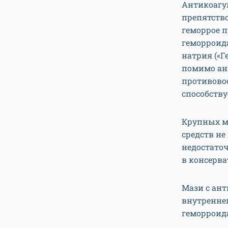
Антикоагу
препятств
геморрое п
геморроида
натрия («Г
помимо ан
противово
способств
Крупных м
средств не
недостато
в консерв
Мази с ан
внутреннег
геморроид