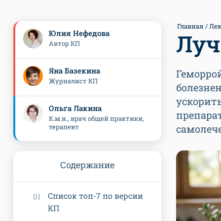
Главная
Лек
Юлия Нефедова
Луч
Автор КП
Яна Базекина
Геморрой
Журналист КП
болезнен
ускорит
Ольга Лакина
препарат
К.м.н., врач общей практики,
терапевт
самолече
Содержание
Список топ-7 по версии
КП