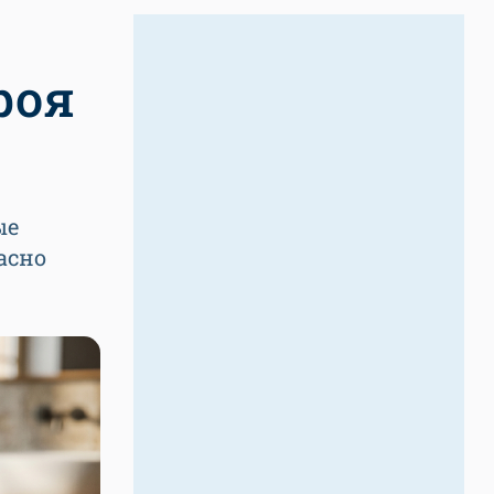
роя
ые
асно