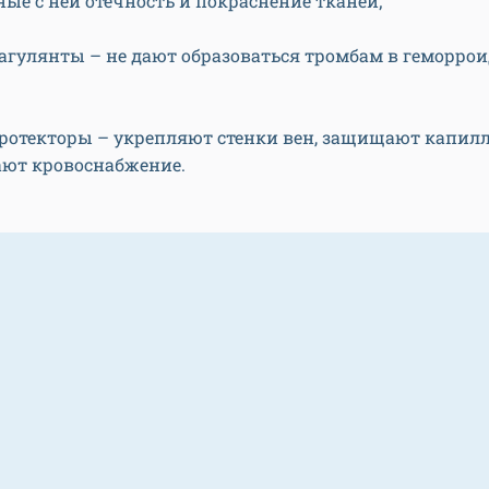
ные с ней отечность и покраснение тканей;
агулянты – не дают образоваться тромбам в геморро
ротекторы – укрепляют стенки вен, защищают капил
ют кровоснабжение.