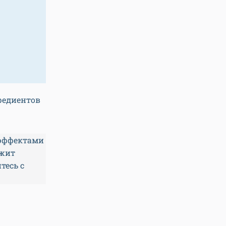
редиентов
эффектами
ужит
тесь с