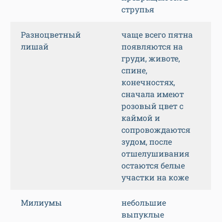
струпья
Разноцветный
чаще всего пятна
лишай
появляются на
груди, животе,
спине,
конечностях,
сначала имеют
розовый цвет с
каймой и
сопровождаются
зудом, после
отшелушивания
остаются белые
участки на коже
Милиумы
небольшие
выпуклые