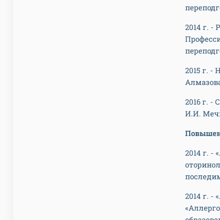
переподг
2014 г. 
Професс
переподг
2015 г. 
Алмазова
2016 г. 
И.И. Меч
Повышен
2014 г. 
оторино
последим
2014 г. 
«Аллерго
образова