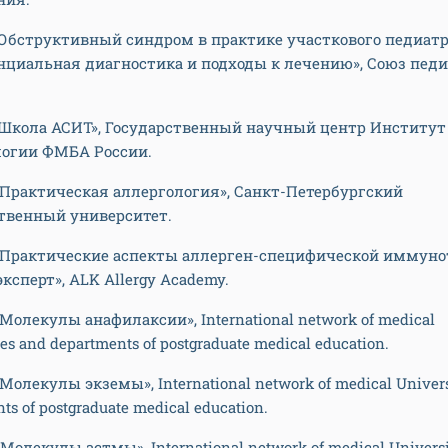
- «Обструктивный синдром в практике участкового педиатр
циальная диагностика и подходы к лечению», Союз педи
- «Школа АСИТ», Государственный научный центр Институт
огии ФМБА России.
- «Практическая аллергология», Санкт-Петербургский
твенный университет.
- «Практические аспекты аллерген-специфической иммуно
эксперт», ALK Allergy Academy.
 «Молекулы анафилаксии», International network of medical
ies and departments of postgraduate medical education.
 «Молекулы экземы», International network of medical Univers
ts of postgraduate medical education.
 «Молекулы астмы», International network of medical Universi