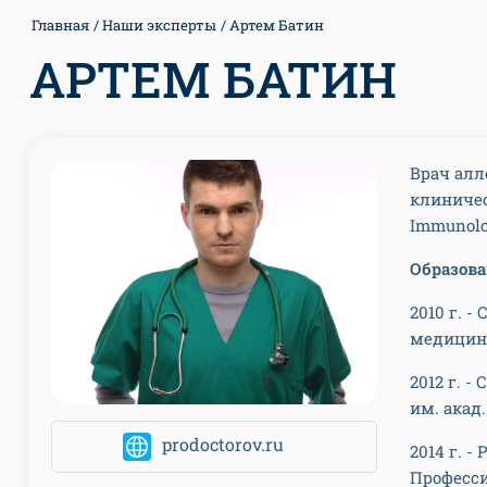
Главная
Наши эксперты
Артем Батин
АРТЕМ БАТИН
Врач алл
клиничес
Immunolog
Образов
2010 г. 
медицинс
2012 г. 
им. акад
prodoctorov.ru
2014 г. 
Професс