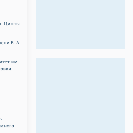
я. Циклы
ени В. А.
итет им.
овки.
ь
омного