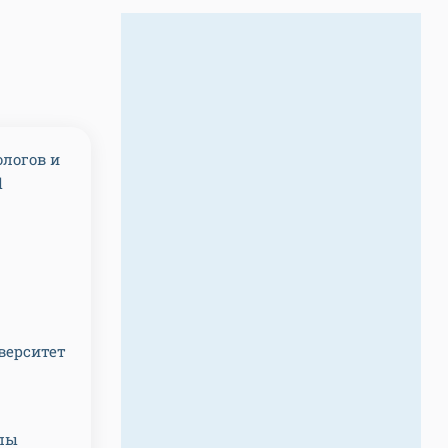
ологов и
l
верситет
клы