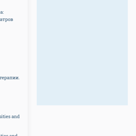
а:
атров
терапии.
ities and
ties and