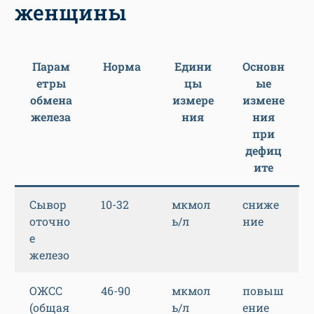
женщины
Парам
Норма
Едини
Основн
етры
цы
ые
обмена
измере
измене
железа
ния
ния
при
дефиц
ите
Сывор
10-32
мкмол
сниже
оточно
ь/л
ние
е
железо
ОЖСС
46-90
мкмол
повыш
(общая
ь/л
ение