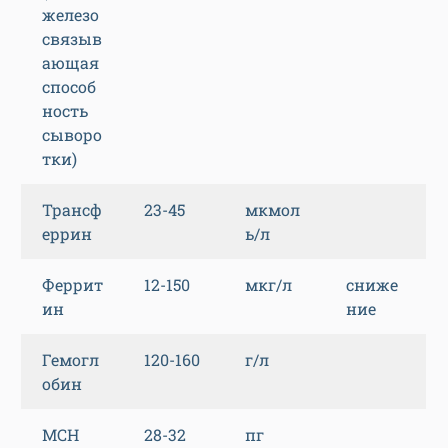
железо
связыв
ающая
способ
ность
сыворо
тки)
Трансф
23-45
мкмол
еррин
ь/л
Феррит
12-150
мкг/л
сниже
ин
ние
Гемогл
120-160
г/л
обин
MCH
28-32
пг