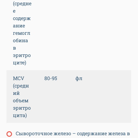
(средне
е
содерж
ание
гемогл
обина
в
эритро
ците)
MCV
80-95
фл
(средн
ий
объем
эритро
цита)
Сывороточное железо – содержание железа в