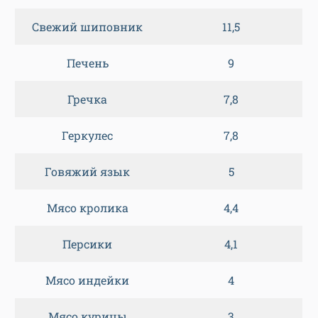
Свежий шиповник
11,5
Печень
9
Гречка
7,8
Геркулес
7,8
Говяжий язык
5
Мясо кролика
4,4
Персики
4,1
Мясо индейки
4
Мясо курицы
3