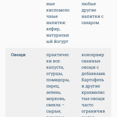
ные
любые
кисломоло
другие
чные
напитки с
напитки:
сахаром
кефир,
натуральн
ый йогурт
Овощи
практичес
консервир
ки все:
ованные
капуста,
овощи с
огурцы,
добавками.
помидоры,
Картофель
перец,
и другие
зелень,
крахмалис
морковь,
тые овощи
свекла –
часто
сырые,
ограничив