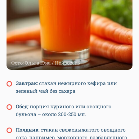
Фото: Ольга Юна / Нейросеть
З
автрак
: стакан нежирного кефира или
зеленый чай без сахара.
О
бед
: порция куриного или овощного
бульона – около 200-250 мл.
П
олдник
: стакан свежевыжатого овощного
сока, например, морковного, разбавленного