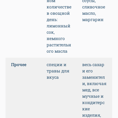
ном
соусы,
количестве
сливочное
в овощной
масло,
день:
маргарин
лимонный
сок,
немного
растительн
ого масла
Прочее
специи и
весь сахар
травы для
и его
вкуса
заменител
и, включая
мед, все
мучные и
кондитерс
кие
изделия,