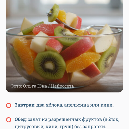
Фото: Ольга Юна / Нейросеть
З
автрак
: два яблока, апельсина или киви.
О
бед
: салат из разрешенных фруктов (яблок,
цитрусовых, киви, груш) без заправки.