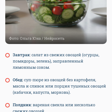
Фото: Ольга Юна / Нейросеть
З
автрак
: салат из свежих овощей (огурцы,
помидоры, зелень), заправленный
лимонным соком.
О
бед
: суп-пюре из овощей без картофеля,
масла и сливок или порция тушеных овощей
(кабачки, капуста, морковь).
П
олдник
: вареная свекла или несколько
свежих овощей.