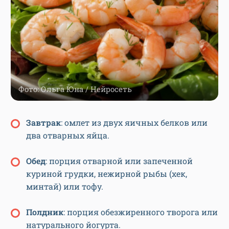
Фото: Ольга Юна / Нейросеть
З
автрак
: омлет из двух яичных белков или
два отварных яйца.
О
бед
: порция отварной или запеченной
куриной грудки, нежирной рыбы (хек,
минтай) или тофу.
П
олдник
: порция обезжиренного творога или
натурального йогурта.