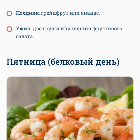
П
олдник
: грейпфрут или ананас.
У
жин
: две груши или порция фруктового
салата.
Пятница (белковый день)