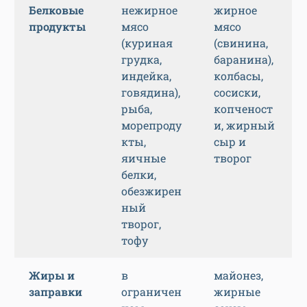
Белковые
нежирное
жирное
продукты
мясо
мясо
(куриная
(свинина,
грудка,
баранина),
индейка,
колбасы,
говядина),
сосиски,
рыба,
копченост
морепроду
и, жирный
кты,
сыр и
яичные
творог
белки,
обезжирен
ный
творог,
тофу
Жиры и
в
майонез,
заправки
ограничен
жирные