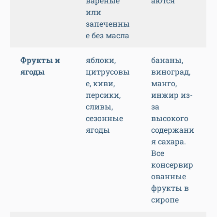
вареные
аются
или
запеченны
е без масла
Фрукты и
яблоки,
бананы,
ягоды
цитрусовы
виноград,
е, киви,
манго,
персики,
инжир из-
сливы,
за
сезонные
высокого
ягоды
содержани
я сахара.
Все
консервир
ованные
фрукты в
сиропе