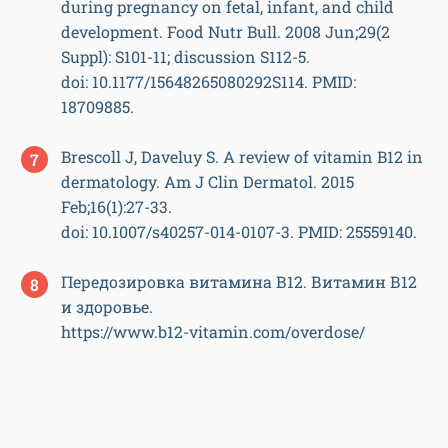
during pregnancy on fetal, infant, and child
development. Food Nutr Bull. 2008 Jun;29(2
Suppl): S101-11; discussion S112-5.
doi: 10.1177/15648265080292S114. PMID:
18709885.
Brescoll J, Daveluy S. A review of vitamin B12 in
dermatology. Am J Clin Dermatol. 2015
Feb;16(1):27-33.
doi: 10.1007/s40257-014-0107-3. PMID: 25559140.
Передозировка витамина В12. Витамин В12
и здоровье.
https://www.b12-vitamin.com/overdose/