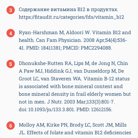
Содержание витамина B12 в продуктах.
https://fitaudit.ru/categories/fds/vitamin_b12
Ryan-Harshman M, Aldoori W. Vitamin B12 and
health. Can Fam Physician. 2008 Apr;54(4):536-
41. PMID: 18411381; PMCID: PMC2294088.
Dhonukshe-Rutten RA, Lips M, de Jong N, Chin
A Paw MJ, Hiddink GJ, van Dusseldorp M, De
Groot LC, van Staveren WA. Vitamin B-12 status
is associated with bone mineral content and
bone mineral density in frail elderly women but
not in men. J Nutr. 2003 Mar;133(3):801-7.
doi: 10.1093/jn/133.3.801. PMID: 12612156.
Molloy AM, Kirke PN, Brody LC, Scott JM, Mills
JL. Effects of folate and vitamin B12 deficiencies