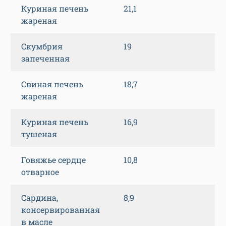
Куриная печень
21,1
жареная
Скумбрия
19
запеченная
Свиная печень
18,7
жареная
Куриная печень
16,9
тушеная
Говяжье сердце
10,8
отварное
Сардина,
8,9
консервированная
в масле