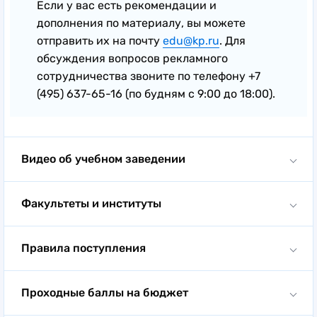
Если у вас есть рекомендации и
дополнения по материалу, вы можете
отправить их на почту
edu@kp.ru
. Для
обсуждения вопросов рекламного
сотрудничества звоните по телефону +7
(495) 637-65-16 (по будням с 9:00 до 18:00).
Видео об учебном заведении
Факультеты и институты
Институты:
5 институтов
Правила поступления
Образовательные программы:
16 программ в
Для поступления в УрГЮУ им. В. Ф. Яковлева на
бакалавриате и специалитете, 20 программ в
Проходные баллы на бюджет
бакалавриат и специалитет необходимы результаты
магистратуре, 2 в СПО
ЕГЭ по профильным предметам с достаточным